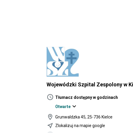
Wojewódzki Szpital Zespolony w K
schedule
Tłumacz dostępny w godzinach
expand_more
Otwarte
location_on
Grunwaldzka 45, 25-736 Kielce
near_me
Zlokalizuj na mapie google