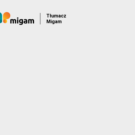
Tłumacz
Migam