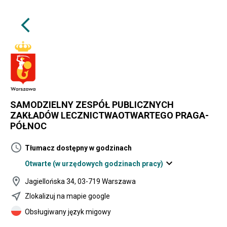
arrow_back_ios
SAMODZIELNY ZESPÓŁ PUBLICZNYCH
ZAKŁADÓW LECZNICTWAOTWARTEGO PRAGA-
PÓŁNOC
schedule
Tłumacz dostępny w godzinach
expand_more
Otwarte
(w urzędowych godzinach pracy)
location_on
Jagiellońska 34, 03-719 Warszawa
near_me
Zlokalizuj na mapie google
Obsługiwany język migowy