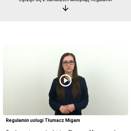
arrow_downward
play_circle
Regulamin usługi Tłumacz Migam