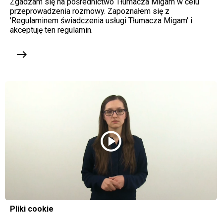
Zgadzam się na pośrednictwo Tłumacza Migam w celu
przeprowadzenia rozmowy. Zapoznałem się z
'Regulaminem świadczenia usługi Tłumacza Migam' i
akceptuję ten regulamin.
east
play_circle
Pliki cookie