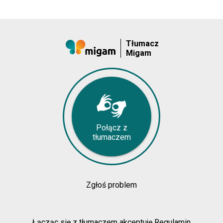
Tłumacz
Migam
Połącz z
tłumaczem
Zgłoś problem
Łącząc się z tłumaczem akceptuję Regulamin