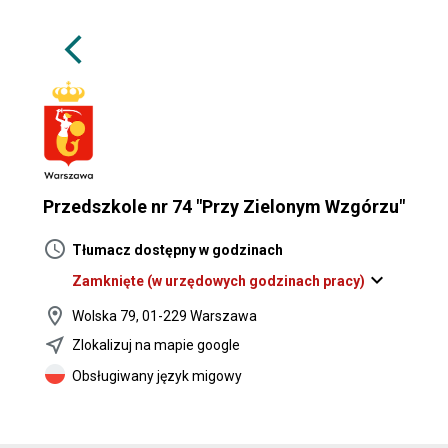
arrow_back_ios
Przedszkole nr 74 "Przy Zielonym Wzgórzu"
schedule
Tłumacz dostępny w godzinach
expand_more
Zamknięte
(w urzędowych godzinach pracy)
location_on
Wolska 79, 01-229 Warszawa
near_me
Zlokalizuj na mapie google
Obsługiwany język migowy