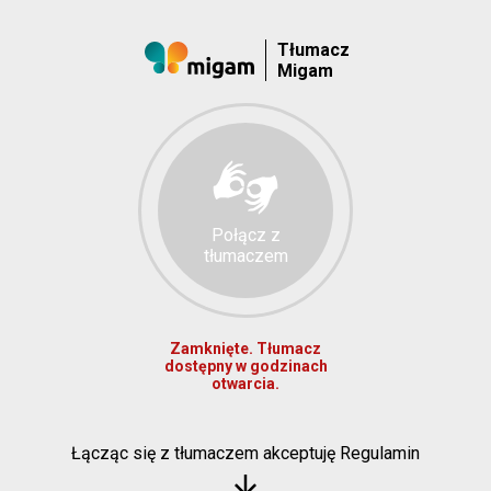
Tłumacz
Migam
Połącz z
tłumaczem
Zamknięte. Tłumacz
dostępny w godzinach
otwarcia.
Łącząc się z tłumaczem akceptuję Regulamin
arrow_downward