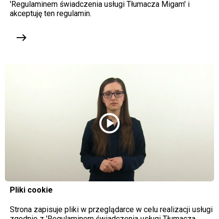
'Regulaminem świadczenia usługi Tłumacza Migam' i
akceptuję ten regulamin.
east
play_circle
Pliki cookie
Strona zapisuje pliki w przeglądarce w celu realizacji usługi
zgodnie z 'Regulaminem świadczenia usługi Tłumacza