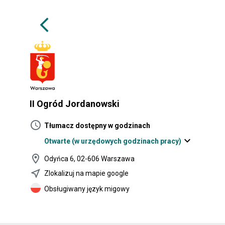
arrow_back_ios
II Ogród Jordanowski
schedule
Tłumacz dostępny w godzinach
expand_more
Otwarte
(w urzędowych godzinach pracy)
location_on
Odyńca 6, 02-606 Warszawa
near_me
Zlokalizuj na mapie google
Obsługiwany język migowy