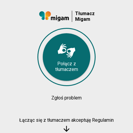
Tłumacz
Migam
Połącz z
tłumaczem
Zgłoś problem
Łącząc się z tłumaczem akceptuję Regulamin
arrow_downward