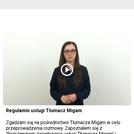
play_circle
Regulamin usługi Tłumacz Migam
Zgadzam się na pośrednictwo Tłumacza Migam w celu
przeprowadzenia rozmowy. Zapoznałem się z
'Regulaminem świadczenia usługi Tłumacza Migam' i