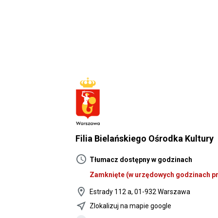
Filia Bielańskiego Ośrodka Kultury
schedule
Tłumacz dostępny w godzinach
Zamknięte
(w urzędowych godzinach pr
location_on
Estrady 112 a, 01-932 Warszawa
near_me
Zlokalizuj na mapie google