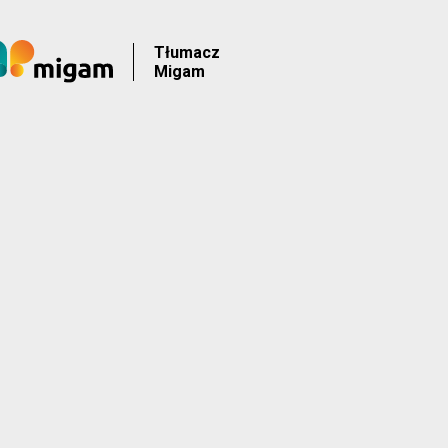
Tłumacz
Migam