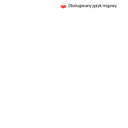
Obsługiwany język migowy