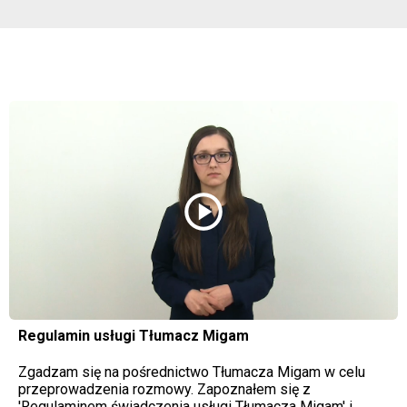
play_circle
Regulamin usługi Tłumacz Migam
Zgadzam się na pośrednictwo Tłumacza Migam w celu
przeprowadzenia rozmowy. Zapoznałem się z
'Regulaminem świadczenia usługi Tłumacza Migam' i