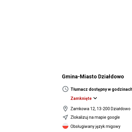
Gmina-Miasto Działdowo
schedule
Tłumacz dostępny w godzinac
expand_more
Zamknięte
location_on
Zamkowa 12, 13-200 Działdowo
near_me
Zlokalizuj na mapie google
Obsługiwany język migowy