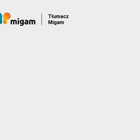
Tłumacz
Migam