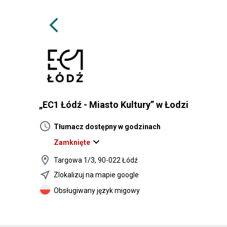
arrow_back_ios
„EC1 Łódź - Miasto Kultury” w Łodzi
schedule
Tłumacz dostępny w godzinach
expand_more
Zamknięte
location_on
Targowa 1/3, 90-022 Łódź
near_me
Zlokalizuj na mapie google
Obsługiwany język migowy