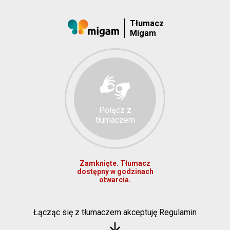
Tłumacz
Migam
Połącz z
tłumaczem
Zamknięte. Tłumacz
dostępny w godzinach
otwarcia.
Łącząc się z tłumaczem akceptuję Regulamin
arrow_downward