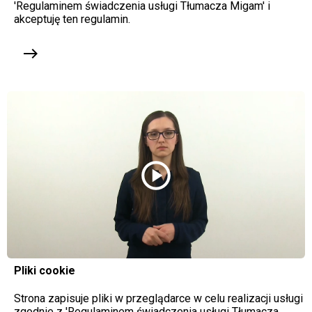
'Regulaminem świadczenia usługi Tłumacza Migam' i
akceptuję ten regulamin.
east
play_circle
Pliki cookie
Strona zapisuje pliki w przeglądarce w celu realizacji usługi
zgodnie z 'Regulaminem świadczenia usługi Tłumacza