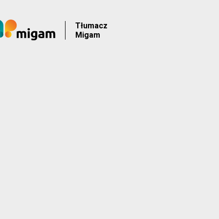
Tłumacz
Migam