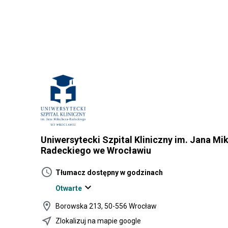
Uniwersytecki Szpital Kliniczny im. Jana Mik
Radeckiego we Wrocławiu
schedule
Tłumacz dostępny w godzinach
expand_more
Otwarte
location_on
Borowska 213, 50-556 Wrocław
near_me
Zlokalizuj na mapie google