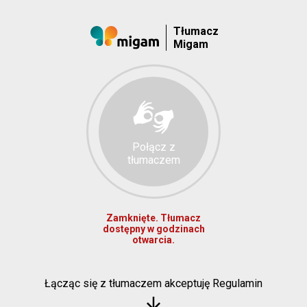
Tłumacz
Migam
Połącz z
tłumaczem
Zamknięte. Tłumacz
dostępny w godzinach
otwarcia.
Łącząc się z tłumaczem akceptuję Regulamin
arrow_downward