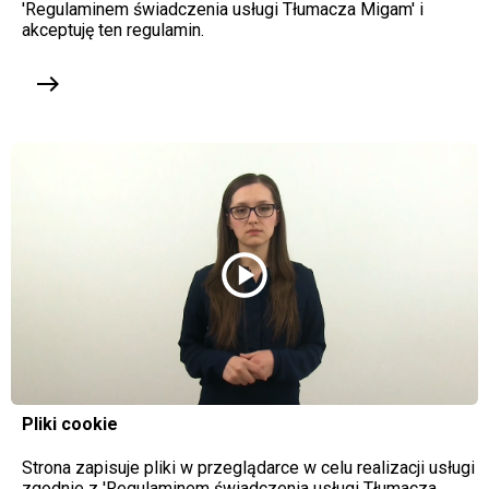
'Regulaminem świadczenia usługi Tłumacza Migam' i
akceptuję ten regulamin.
east
play_circle
Pliki cookie
Strona zapisuje pliki w przeglądarce w celu realizacji usługi
zgodnie z 'Regulaminem świadczenia usługi Tłumacza