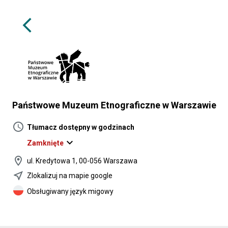
arrow_back_ios
Państwowe Muzeum Etnograficzne w Warszawie
schedule
Tłumacz dostępny w godzinach
expand_more
Zamknięte
location_on
ul. Kredytowa 1, 00-056 Warszawa
near_me
Zlokalizuj na mapie google
Obsługiwany język migowy