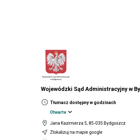
Wojewódzki Sąd Administracyjny w B
schedule
Tłumacz dostępny w godzinach
expand_more
Otwarte
location_on
Jana Kazimierza 5, 85-035 Bydgoszcz
near_me
Zlokalizuj na mapie google