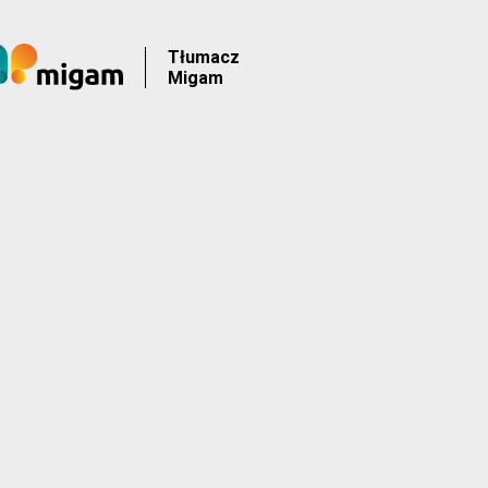
Tłumacz
Migam