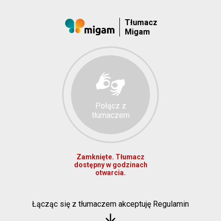
Tłumacz
Migam
Połącz z
tłumaczem
Zamknięte. Tłumacz
dostępny w godzinach
otwarcia.
Łącząc się z tłumaczem akceptuję Regulamin
arrow_downward