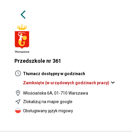
arrow_back_ios
Przedszkole nr 361
schedule
Tłumacz dostępny w godzinach
expand_more
Zamknięte
(w urzędowych godzinach pracy)
location_on
Włościańska 6A, 01-710 Warszawa
near_me
Zlokalizuj na mapie google
Obsługiwany język migowy