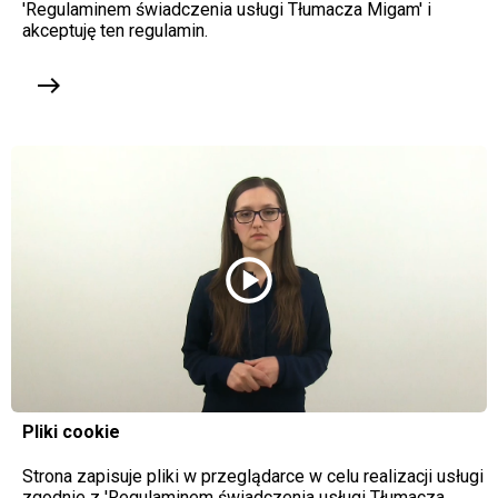
'Regulaminem świadczenia usługi Tłumacza Migam' i
akceptuję ten regulamin.
east
play_circle
Pliki cookie
Strona zapisuje pliki w przeglądarce w celu realizacji usługi
zgodnie z 'Regulaminem świadczenia usługi Tłumacza