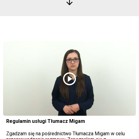
arrow_downward
play_circle
Regulamin usługi Tłumacz Migam
Zgadzam się na pośrednictwo Tłumacza Migam w celu