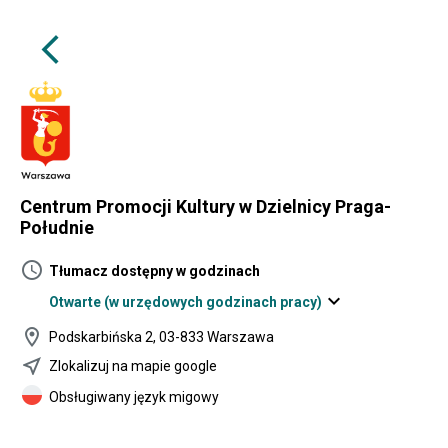
arrow_back_ios
Centrum Promocji Kultury w Dzielnicy Praga-
Południe
schedule
Tłumacz dostępny w godzinach
expand_more
Otwarte
(w urzędowych godzinach pracy)
location_on
Podskarbińska 2, 03-833 Warszawa
near_me
Zlokalizuj na mapie google
Obsługiwany język migowy