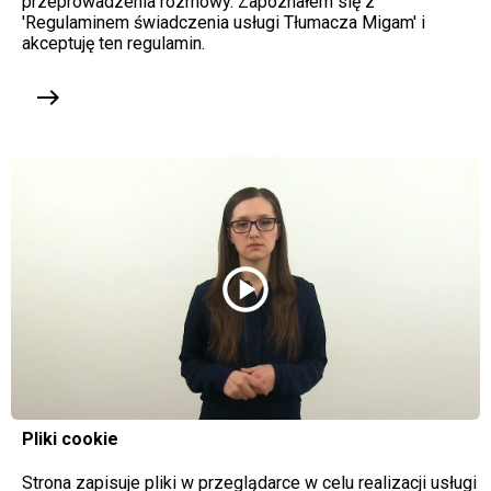
przeprowadzenia rozmowy. Zapoznałem się z
'Regulaminem świadczenia usługi Tłumacza Migam' i
akceptuję ten regulamin.
east
play_circle
Pliki cookie
Strona zapisuje pliki w przeglądarce w celu realizacji usługi