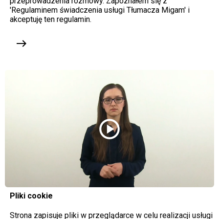
przeprowadzenia rozmowy. Zapoznałem się z
'Regulaminem świadczenia usługi Tłumacza Migam' i
akceptuję ten regulamin.
east
play_circle
Pliki cookie
Strona zapisuje pliki w przeglądarce w celu realizacji usługi