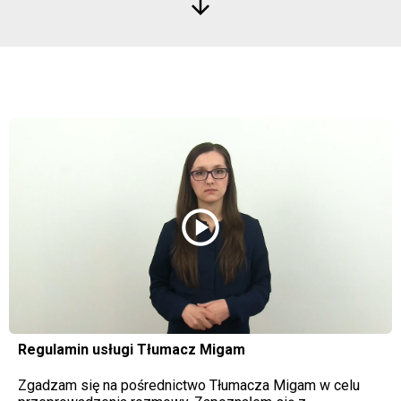
arrow_downward
play_circle
Regulamin usługi Tłumacz Migam
Zgadzam się na pośrednictwo Tłumacza Migam w celu