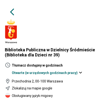
arrow_back_ios
Biblioteka Publiczna w Dzielnicy Śródmieście
(Biblioteka dla Dzieci nr 39)
schedule
Tłumacz dostępny w godzinach
expand_more
Otwarte
(w urzędowych godzinach pracy)
location_on
Przechodnia 2, 00-100 Warszawa
near_me
Zlokalizuj na mapie google
Obsługiwany język migowy