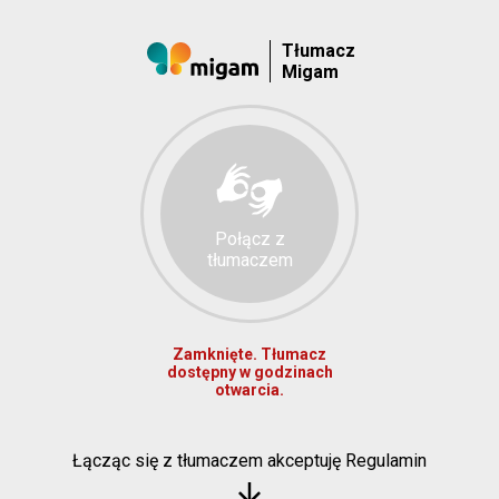
Tłumacz
Migam
Połącz z
tłumaczem
Zamknięte. Tłumacz
dostępny w godzinach
otwarcia.
Łącząc się z tłumaczem akceptuję Regulamin
arrow_downward