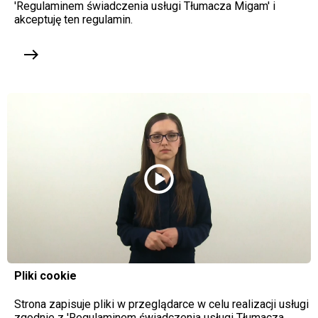
'Regulaminem świadczenia usługi Tłumacza Migam' i
akceptuję ten regulamin.
east
play_circle
Pliki cookie
Strona zapisuje pliki w przeglądarce w celu realizacji usługi
zgodnie z 'Regulaminem świadczenia usługi Tłumacza