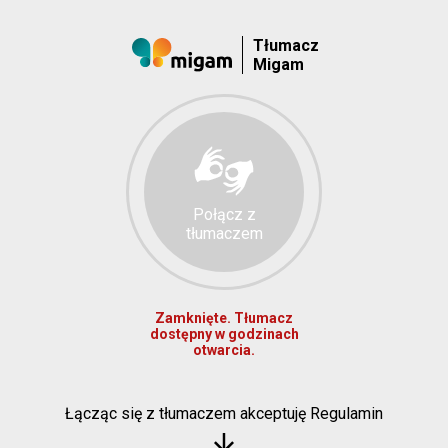
Tłumacz
Migam
Połącz z
tłumaczem
Zamknięte. Tłumacz
dostępny w godzinach
otwarcia.
Łącząc się z tłumaczem akceptuję Regulamin
arrow_downward