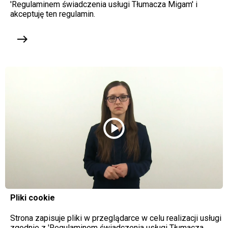
'Regulaminem świadczenia usługi Tłumacza Migam' i
akceptuję ten regulamin.
east
play_circle
Pliki cookie
Strona zapisuje pliki w przeglądarce w celu realizacji usługi
zgodnie z 'Regulaminem świadczenia usługi Tłumacza