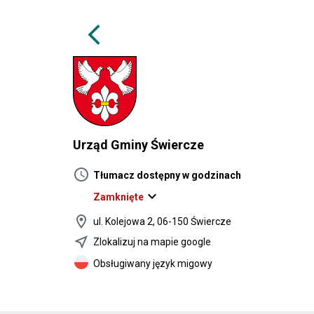
arrow_back_ios
Urząd Gminy Świercze
schedule
Tłumacz dostępny w godzinach
expand_more
Zamknięte
location_on
ul. Kolejowa 2, 06-150 Świercze
near_me
Zlokalizuj na mapie google
Obsługiwany język migowy