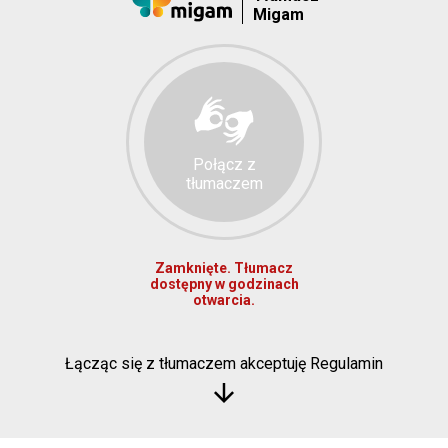
Migam
Połącz z
tłumaczem
Zamknięte. Tłumacz
dostępny w godzinach
otwarcia.
Łącząc się z tłumaczem akceptuję Regulamin
arrow_downward