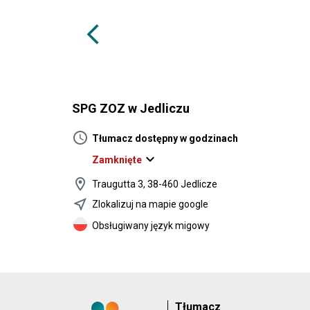
arrow_back_ios
SPG ZOZ w Jedliczu
schedule
Tłumacz dostępny w godzinach
expand_more
Zamknięte
location_on
Traugutta 3, 38-460 Jedlicze
near_me
Zlokalizuj na mapie google
Obsługiwany język migowy
Tłumacz