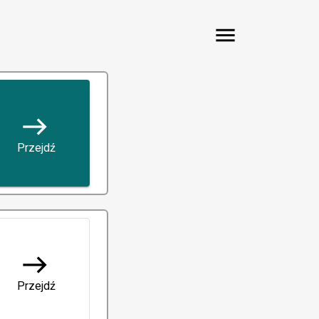
menu
east
Przejdź
east
Przejdź