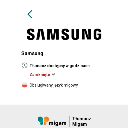
arrow_back_ios
Samsung
schedule
Tłumacz dostępny w godzinach
expand_more
Zamknięte
Obsługiwany język migowy
Tłumacz
Migam