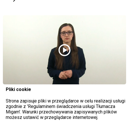
play_circle
Pliki cookie
Strona zapisuje pliki w przeglądarce w celu realizacji usługi
zgodnie z 'Regulaminem świadczenia usługi Tłumacza
Migam'. Warunki przechowywania zapisywanych plików
możesz ustawić w przeglądarce internetowej.