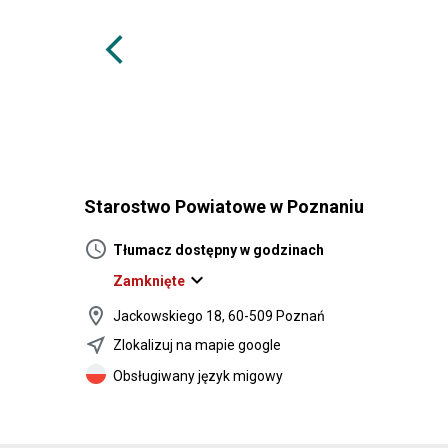
arrow_back_ios
Starostwo Powiatowe w Poznaniu
schedule
Tłumacz dostępny w godzinach
expand_more
Zamknięte
location_on
Jackowskiego 18, 60-509 Poznań
near_me
Zlokalizuj na mapie google
Obsługiwany język migowy