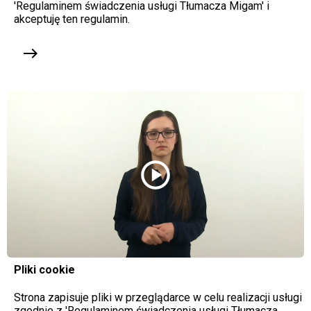
'Regulaminem świadczenia usługi Tłumacza Migam' i
akceptuję ten regulamin.
east
play_circle
Pliki cookie
Strona zapisuje pliki w przeglądarce w celu realizacji usługi
zgodnie z 'Regulaminem świadczenia usługi Tłumacza