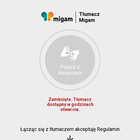
Tłumacz
Migam
Połącz z
tłumaczem
Zamknięte. Tłumacz
dostępny w godzinach
otwarcia.
Łącząc się z tłumaczem akceptuję Regulamin
arrow_downward