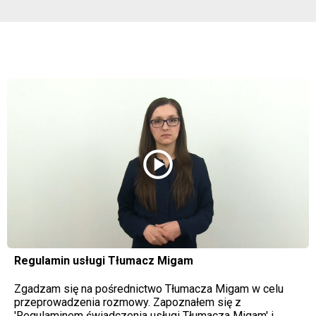
play_circle
Regulamin usługi Tłumacz Migam
Zgadzam się na pośrednictwo Tłumacza Migam w celu
przeprowadzenia rozmowy. Zapoznałem się z
'Regulaminem świadczenia usługi Tłumacza Migam' i