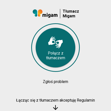
Tłumacz
Migam
Połącz z
tłumaczem
Zgłoś problem
Łącząc się z tłumaczem akceptuję Regulamin
arrow_downward