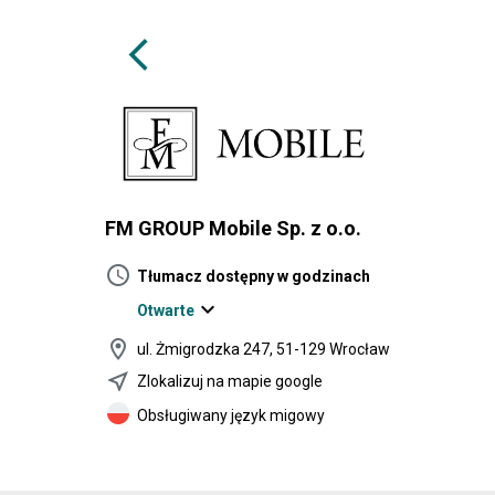
arrow_back_ios
FM GROUP Mobile Sp. z o.o.
schedule
Tłumacz dostępny w godzinach
expand_more
Otwarte
location_on
ul. Żmigrodzka 247, 51-129 Wrocław
near_me
Zlokalizuj na mapie google
Obsługiwany język migowy