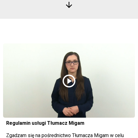
arrow_downward
play_circle
Regulamin usługi Tłumacz Migam
Zgadzam się na pośrednictwo Tłumacza Migam w celu