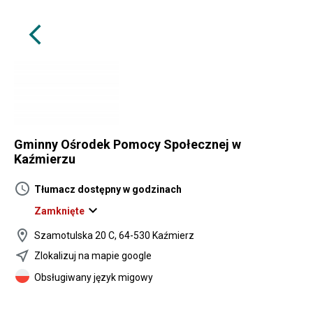
arrow_back_ios
Gminny Ośrodek Pomocy Społecznej w
Kaźmierzu
schedule
Tłumacz dostępny w godzinach
expand_more
Zamknięte
location_on
Szamotulska 20 C, 64-530 Kaźmierz
near_me
Zlokalizuj na mapie google
Obsługiwany język migowy