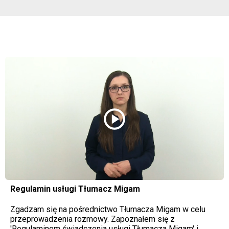
play_circle
Regulamin usługi Tłumacz Migam
Zgadzam się na pośrednictwo Tłumacza Migam w celu
przeprowadzenia rozmowy. Zapoznałem się z
'Regulaminem świadczenia usługi Tłumacza Migam' i