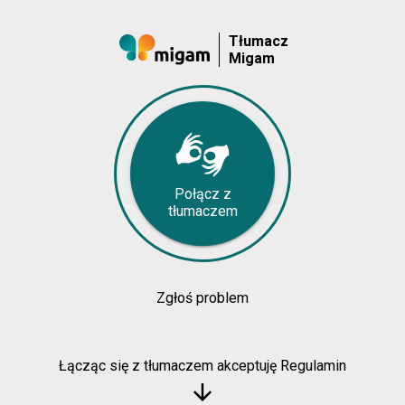
Tłumacz
Migam
Połącz z
tłumaczem
Zgłoś problem
Łącząc się z tłumaczem akceptuję Regulamin
arrow_downward