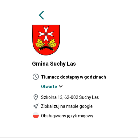
arrow_back_ios
Gmina Suchy Las
schedule
Tłumacz dostępny w godzinach
expand_more
Otwarte
location_on
Szkolna 13, 62-002 Suchy Las
near_me
Zlokalizuj na mapie google
Obsługiwany język migowy