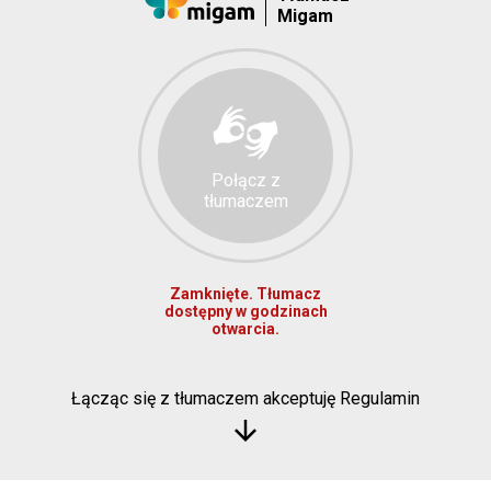
Migam
Połącz z
tłumaczem
Zamknięte. Tłumacz
dostępny w godzinach
otwarcia.
Łącząc się z tłumaczem akceptuję Regulamin
arrow_downward