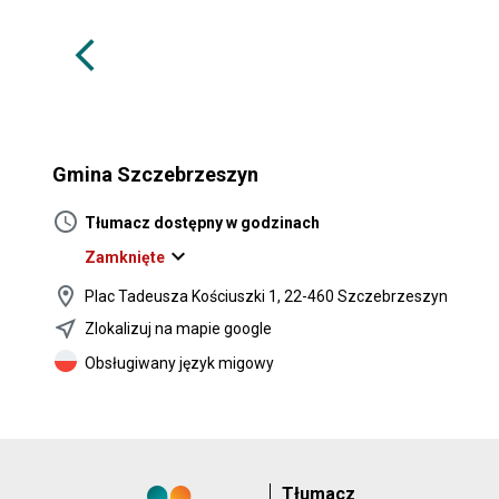
arrow_back_ios
Gmina Szczebrzeszyn
schedule
Tłumacz dostępny w godzinach
expand_more
Zamknięte
location_on
Plac Tadeusza Kościuszki 1, 22-460 Szczebrzeszyn
near_me
Zlokalizuj na mapie google
Obsługiwany język migowy
Tłumacz