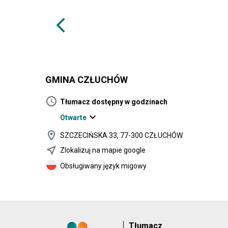
arrow_back_ios
GMINA CZŁUCHÓW
schedule
Tłumacz dostępny w godzinach
expand_more
Otwarte
location_on
SZCZECIŃSKA 33, 77-300 CZŁUCHÓW
near_me
Zlokalizuj na mapie google
Obsługiwany język migowy
Tłumacz