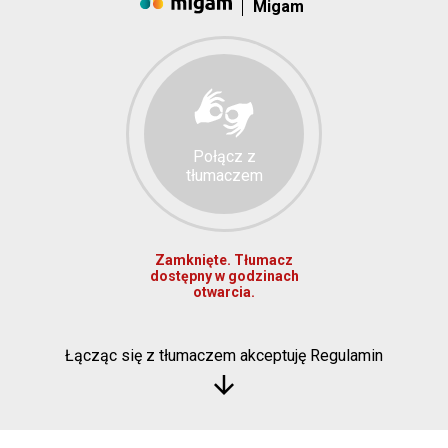
Migam
Połącz z
tłumaczem
Zamknięte. Tłumacz
dostępny w godzinach
otwarcia.
Łącząc się z tłumaczem akceptuję Regulamin
arrow_downward