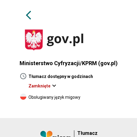
arrow_back_ios
Ministerstwo Cyfryzacji/KPRM (gov.pl)
schedule
Tłumacz dostępny w godzinach
expand_more
Zamknięte
Obsługiwany język migowy
Tłumacz