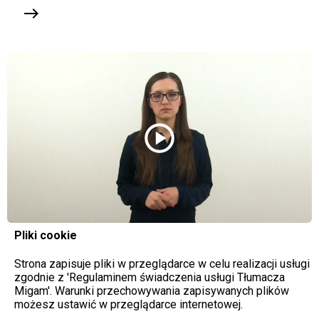
east
play_circle
Pliki cookie
Strona zapisuje pliki w przeglądarce w celu realizacji usługi
zgodnie z 'Regulaminem świadczenia usługi Tłumacza
Migam'. Warunki przechowywania zapisywanych plików
możesz ustawić w przeglądarce internetowej.