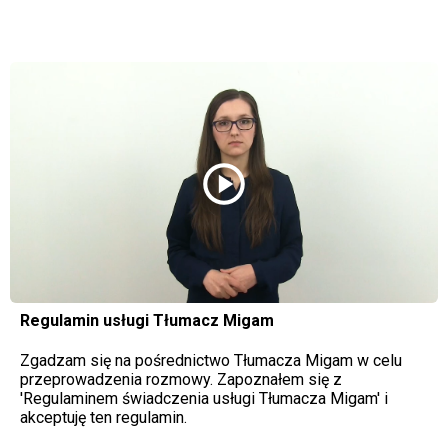
play_circle
Regulamin usługi Tłumacz Migam
Zgadzam się na pośrednictwo Tłumacza Migam w celu
przeprowadzenia rozmowy. Zapoznałem się z
'Regulaminem świadczenia usługi Tłumacza Migam' i
akceptuję ten regulamin.