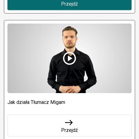
Przejdź
play_circle
Jak działa Tłumacz Migam
east
Przejdź