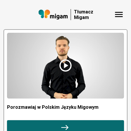
Tłumacz
menu
Migam
play_circle
Porozmawiaj w Polskim Języku Migowym
east