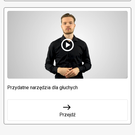
play_circle
Przydatne narzędzia dla głuchych
east
Przejdź