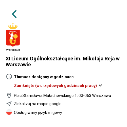
arrow_back_ios
XI Liceum Ogólnokształcące im. Mikołaja Reja w
Warszawie
schedule
Tłumacz dostępny w godzinach
expand_more
Zamknięte
(w urzędowych godzinach pracy)
location_on
Plac Stanisława Małachowskiego 1, 00-063 Warszawa
near_me
Zlokalizuj na mapie google
Obsługiwany język migowy