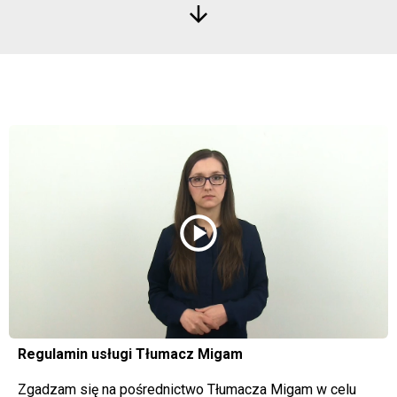
arrow_downward
play_circle
Regulamin usługi Tłumacz Migam
Zgadzam się na pośrednictwo Tłumacza Migam w celu