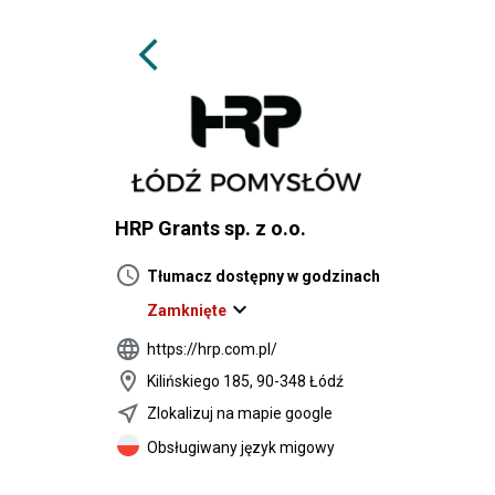
arrow_back_ios
HRP Grants sp. z o.o.
schedule
Tłumacz dostępny w godzinach
expand_more
Zamknięte
language
https://hrp.com.pl/
location_on
Kilińskiego 185, 90-348 Łódź
near_me
Zlokalizuj na mapie google
Obsługiwany język migowy