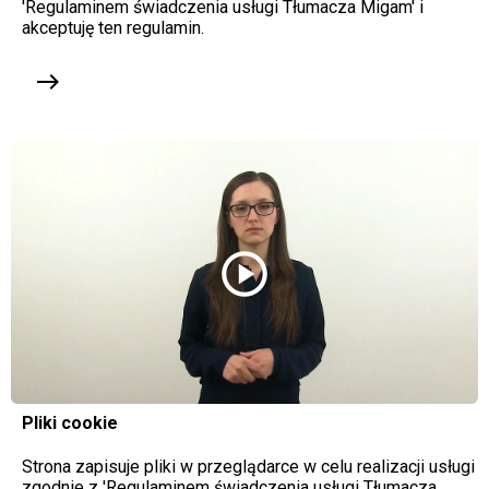
'Regulaminem świadczenia usługi Tłumacza Migam' i
akceptuję ten regulamin.
east
play_circle
Pliki cookie
Strona zapisuje pliki w przeglądarce w celu realizacji usługi
zgodnie z 'Regulaminem świadczenia usługi Tłumacza