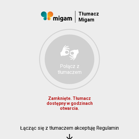
Tłumacz
Migam
Połącz z
tłumaczem
Zamknięte. Tłumacz
dostępny w godzinach
otwarcia.
Łącząc się z tłumaczem akceptuję Regulamin
arrow_downward