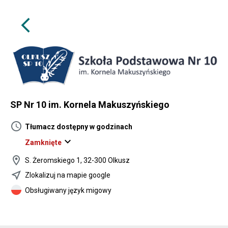
arrow_back_ios
SP Nr 10 im. Kornela Makuszyńskiego
schedule
Tłumacz dostępny w godzinach
expand_more
Zamknięte
location_on
S. Żeromskiego 1, 32-300 Olkusz
near_me
Zlokalizuj na mapie google
Obsługiwany język migowy