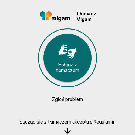
Tłumacz
Migam
Połącz z
tłumaczem
Zgłoś problem
Łącząc się z tłumaczem akceptuję Regulamin
arrow_downward