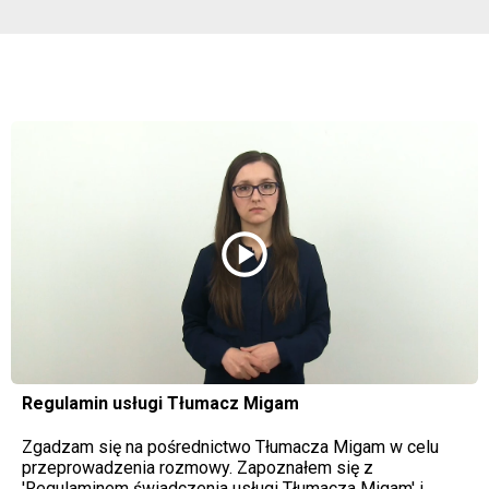
play_circle
Regulamin usługi Tłumacz Migam
Zgadzam się na pośrednictwo Tłumacza Migam w celu
przeprowadzenia rozmowy. Zapoznałem się z
'Regulaminem świadczenia usługi Tłumacza Migam' i