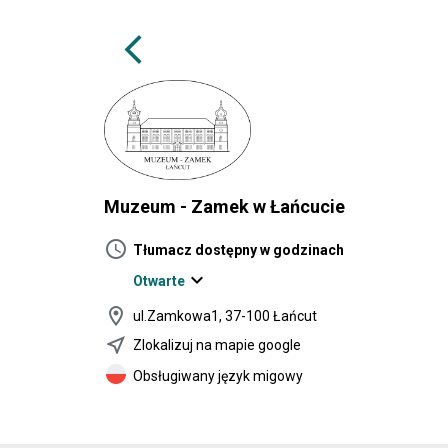
arrow_back_ios
Muzeum - Zamek w Łańcucie
schedule
Tłumacz dostępny w godzinach
expand_more
Otwarte
location_on
ul.Zamkowa1, 37-100 Łańcut
near_me
Zlokalizuj na mapie google
Obsługiwany język migowy