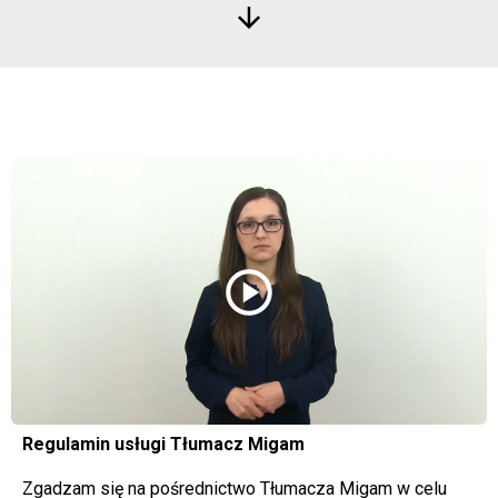
arrow_downward
play_circle
Regulamin usługi Tłumacz Migam
Zgadzam się na pośrednictwo Tłumacza Migam w celu