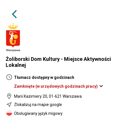
arrow_back_ios
Żoliborski Dom Kultury - Miejsce Aktywności
Lokalnej
schedule
Tłumacz dostępny w godzinach
expand_more
Zamknięte
(w urzędowych godzinach pracy)
location_on
Marii Kazimiery 20, 01-621 Warszawa
near_me
Zlokalizuj na mapie google
Obsługiwany język migowy